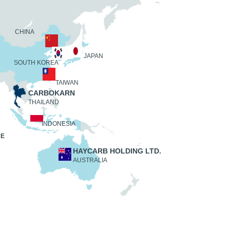
CHINA
JAPAN
SOUTH KOREA
TAIWAN
CARBOKARN
THAILAND
INDONESIA
CE
HAYCARB HOLDING LTD.
AUSTRALIA