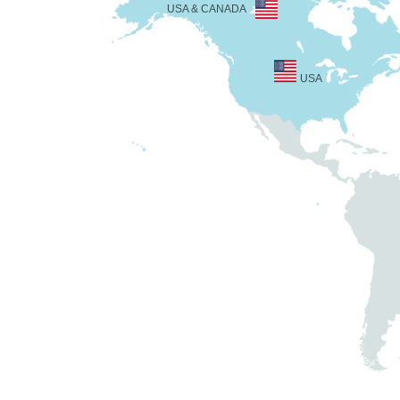
USA & CANADA
USA